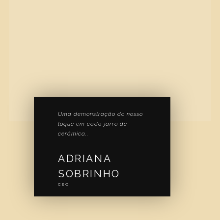
Uma demonstração do nosso
toque em cada jarro de
cerâmica..
ADRIANA
SOBRINHO
CEO